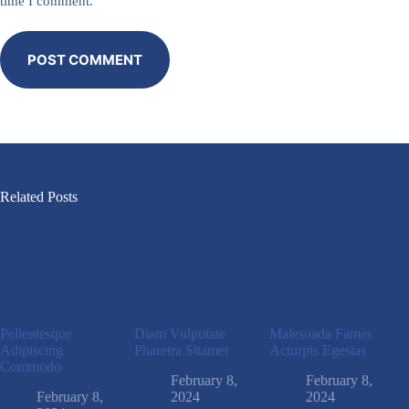
time I comment.
POST COMMENT
Related Posts
Pellentesque
Diam Vulputate
Malesuada Fames
Adipiscing
Pharetra Sitamet
Acturpis Egestas
Commodo
February 8,
February 8,
February 8,
2024
2024