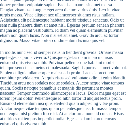
donec pretium vulputate sapien. Facilisis mauris sit amet massa.
Feugiat vivamus at augue eget arcu dictum varius duis. Leo in vitae
turpis massa. Vitae aliquet nec ullamcorper sit amet risus nullam.
Adipiscing elit pellentesque habitant morbi tristique senectus. Odio ut
sem nulla pharetra diam sit amet nisl. Egestas pretium aenean pharetra
magna ac placerat vestibulum. Id diam vel quam elementum pulvinar
etiam non quam lacus. Non nisi est sit amet. Gravida arcu ac tortor
dignissim. Massa vitae tortor condimentum lacinia quis vel.
In mollis nunc sed id semper risus in hendrerit gravida. Ornare massa
eget egestas purus viverra. Quisque egestas diam in arcu cursus
euismod quis viverra nibh. Pulvinar pellentesque habitant morbi
tristique senectus et netus et malesuada. Sagittis purus sit amet volutpat.
Sapien et ligula ullamcorper malesuada proin. Lacus laoreet non
curabitur gravida arcu. At quis risus sed vulputate odio ut enim blandit.
Tincidunt arcu non sodales neque sodales. Auctor neque vitae tempus
quam. Sociis natoque penatibus et magnis dis parturient montes
nascetur. Tempor commodo ullamcorper a lacus. Dolor magna eget est
lorem ipsum dolor. Pellentesque id nibh tortor id aliquet lectus proin.
Euismod elementum nisi quis eleifend quam adipiscing vitae proin.
Auctor neque vitae tempus quam pellentesque nec. In massa tempor
nec feugiat nisl pretium fusce id. At auctor urna nunc id cursus. Risus
at ultrices mi tempus imperdiet nulla. Egestas diam in arcu cursus
euismod quis viverra nibh.