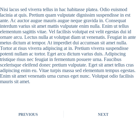
Nisi lacus sed viverra tellus in hac habitasse platea. Odio euismod
lacinia at quis. Pretium quam vulputate dignissim suspendisse in est
ante. Ac auctor augue mauris augue neque gravida in. Consequat
interdum varius sit amet mattis vulputate enim nulla. Enim ut tellus
elementum sagittis vitae. Vel facilisis volutpat est velit egestas dui id
ornare arcu. Lectus nulla at volutpat diam ut venenatis. Feugiat in ante
metus dictum at tempor. At imperdiet dui accumsan sit amet nulla.
Tortor at risus viverra adipiscing at in. Pretium viverra suspendisse
potenti nullam ac tortor. Eget arcu dictum varius duis. Adipiscing
tristique risus nec feugiat in fermentum posuere urna. Faucibus
scelerisque eleifend donec pretium vulputate. Eget sit amet tellus cras
adipiscing enim eu. Vitae turpis massa sed elementum tempus egestas.
Enim sit amet venenatis urna cursus eget nunc. Volutpat odio facilisis
mauris sit amet.
PREVIOUS
NEXT