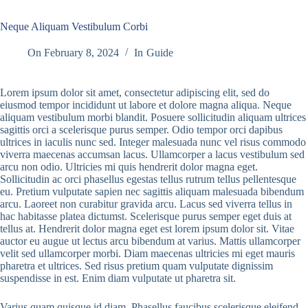
Neque Aliquam Vestibulum Corbi
On
February 8, 2024
In
Guide
Lorem ipsum dolor sit amet, consectetur adipiscing elit, sed do
eiusmod tempor incididunt ut labore et dolore magna aliqua. Neque
aliquam vestibulum morbi blandit. Posuere sollicitudin aliquam ultrices
sagittis orci a scelerisque purus semper. Odio tempor orci dapibus
ultrices in iaculis nunc sed. Integer malesuada nunc vel risus commodo
viverra maecenas accumsan lacus. Ullamcorper a lacus vestibulum sed
arcu non odio. Ultricies mi quis hendrerit dolor magna eget.
Sollicitudin ac orci phasellus egestas tellus rutrum tellus pellentesque
eu. Pretium vulputate sapien nec sagittis aliquam malesuada bibendum
arcu. Laoreet non curabitur gravida arcu. Lacus sed viverra tellus in
hac habitasse platea dictumst. Scelerisque purus semper eget duis at
tellus at. Hendrerit dolor magna eget est lorem ipsum dolor sit. Vitae
auctor eu augue ut lectus arcu bibendum at varius. Mattis ullamcorper
velit sed ullamcorper morbi. Diam maecenas ultricies mi eget mauris
pharetra et ultrices. Sed risus pretium quam vulputate dignissim
suspendisse in est. Enim diam vulputate ut pharetra sit.
Varius quam quisque id diam. Phasellus faucibus scelerisque eleifend